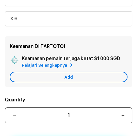
X 6
Keamanan Di TARTOTO!
Keamanan pemain terjaga ketat
$1.000 SGD
Add
Pelajari Selengkapnya
Apple
Care
Add
Quantity
Decrease
Incr
quantity
quant
for
for