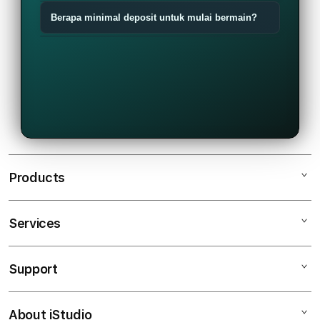
serta ribuan permainan Toto Slot
Kami menyediakan panduan
lingkungan bermain yang
protokol enkripsi modern, dan
Berapa minimal deposit untuk mulai bermain?
yang telah diseleksi. Setiap
informasi yang jelas, navigasi yang
mengutamakan keamanan serta
seluruh transaksi diproses melalui
permainan dipilih berdasarkan
Minimal deposit biasanya terjangkau
intuitif, serta layanan dukungan yang
kenyamanan pengguna.
jalur yang telah diverifikasi untuk
kriteria resmi dan kredibilitas
sehingga pemain pemula maupun
responsif. Dengan pendekatan yang
menjaga integritas serta privasi.
penyedia, sehingga pemain dapat
profesional bisa ikut bermain
terarah, Tartoto membantu pemain
menikmati pilihan yang beragam
dengan nyaman.
memahami opsi yang tersedia dan
dengan standar kualitas yang
memanfaatkan peluang secara lebih
konsisten.
terukur tanpa harus berpindah
platform berulang kali..
Products
Services
TARTOTO
TOTO TOGEL
Support
AppleCare+
SITUS TOGEL
Corporate
BANDAR TOGEL
About iStudio
My Account