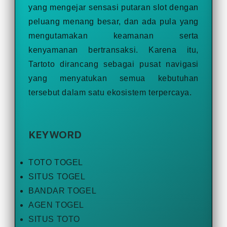
yang mengejar sensasi putaran slot dengan
peluang menang besar, dan ada pula yang
mengutamakan keamanan serta
kenyamanan bertransaksi. Karena itu,
Tartoto dirancang sebagai pusat navigasi
yang menyatukan semua kebutuhan
tersebut dalam satu ekosistem terpercaya.
KEYWORD
TOTO TOGEL
SITUS TOGEL
BANDAR TOGEL
AGEN TOGEL
SITUS TOTO